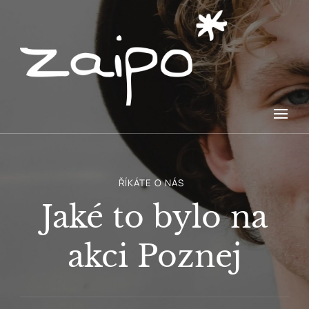
Zažij i poznej
zaipo*
ŘÍKÁTE O NÁS
Jaké to bylo na
akci Poznej