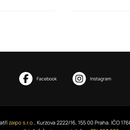
atří
zaipo s.r.o.,
Kurzova 2222/16, 155 00 Praha. IČO 17