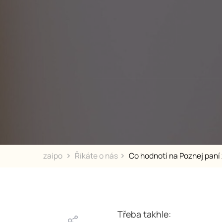
zaipo
Říkáte o nás
Co hodnotí na Poznej paní
Třeba takhle: