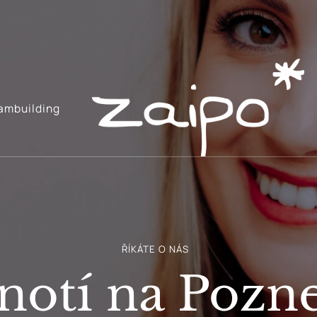
ambuilding
Zažij i poznej
zaipo*
ŘÍKÁTE O NÁS
otí na Pozne