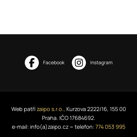
Web patří
zaipo s.r.o.,
Kurzova 2222/16, 155 00
Praha. IČO 17684692.
e-mail: info(a)zaipo.cz ~ telefon:
774 053 995