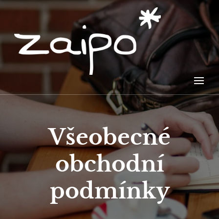
Zažij i poznej
zaipo*
Všeobecné
obchodní
podmínky