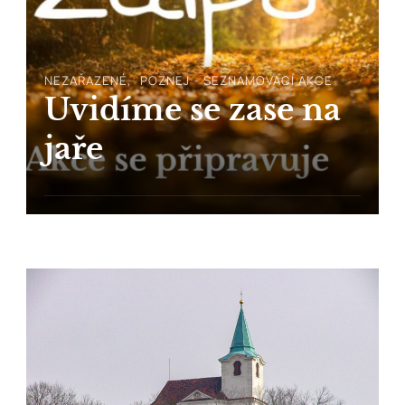
NEZAŘAZENÉ
POZNEJ - SEZNAMOVACÍ AKCE
Uvidíme se zase na
jaře